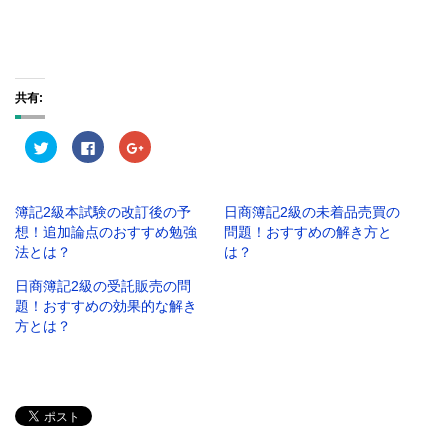
共有:
ク
F
ク
リ
a
リ
ッ
c
ッ
ク
e
ク
し
b
し
て
o
て
簿記2級本試験の改訂後の予
日商簿記2級の未着品売買の
T
o
G
w
k
o
想！追加論点のおすすめ勉強
問題！おすすめの解き方と
i
で
o
t
共
g
法とは？
は？
t
有
l
e
す
e
日商簿記2級の受託販売の問
r
る
+
で
に
で
題！おすすめの効果的な解き
共
は
共
有
ク
有
方とは？
(
リ
(
新
ッ
新
し
ク
し
い
し
い
ウ
て
ウ
ィ
く
ィ
ン
だ
ン
ド
さ
ド
ウ
い
ウ
で
(
で