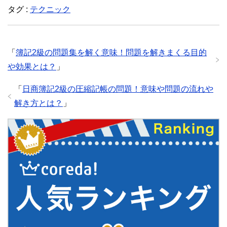
開
新
開
タグ :
テクニック
き
し
き
ま
い
ま
す
ウ
す
)
ィ
)
ン
ド
ウ
「
簿記2級の問題集を解く意味！問題を解きまくる目的
で
開
き
や効果とは？
」
ま
す
)
「
日商簿記2級の圧縮記帳の問題！意味や問題の流れや
解き方とは？
」